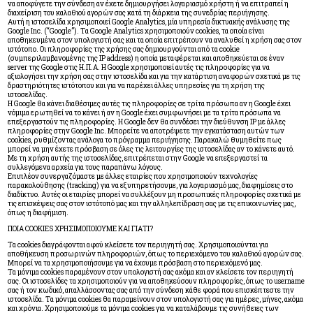
να αποφύγετε την σύνδεση αν έχετε δημιουργήσει λογαριασμό χρήστη ή να επιτραπεί η
διαχείριση του καλαθιού αγορών σας κατά τη διάρκεια της συνεδρίας περιήγησης.
Αυτή η ιστοσελίδα χρησιμοποιεί Google Analytics, μία υπηρεσία δικτυακής ανάλυσης της
Google Inc. (“Google”). Τα Google Analytics χρησιμοποιούν cookies, τα οποία είναι
αποθηκευμένα στον υπολογιστή σας και τα οποία επιτρέπουν να αναλυθεί η χρήση σας στον
ιστότοπο. Οι πληροφορίες της χρήσης σας δημιουργούνται από τα cookie
(συμπεριλαμβανομένης της IP address) η οποία μεταφέρεται και αποθηκεύεται σε έναν
server της Google στις Η.Π.Α. Η Google χρησιμοποιεί αυτές τις πληροφορίες για να
αξιολογήσει την χρήση σας στην ιστοσελίδα και για την κατάρτιση αναφορών σχετικά με τις
δραστηριότητες ιστότοπου και για να παρέχει άλλες υπηρεσίες για τη χρήση της
ιστοσελίδας.
Η Google θα κάνει διαθέσιμες αυτές τις πληροφορίες σε τρίτα πρόσωπα αν η Google έχει
νόμιμα ερωτηθεί να το κάνει ή αν η Google έχει συμφωνήσει με τα τρίτα πρόσωπα να
επεξεργαστούν τις πληροφορίες. Η Google δεν θα συνδέσει την διεύθυνση IP με άλλες
πληροφορίες στην Google Inc. Μπορείτε να αποτρέψετε την εγκατάσταση αυτών των
cookies, ρυθμίζοντας ανάλογα το πρόγραμμα περιήγησης. Παρακαλώ θυμηθείτε πως
μπορεί να μην έχετε πρόσβαση σε όλες τις λειτουργίες της ιστοσελίδας αν το κάνετε αυτό.
Με τη χρήση αυτής της ιστοσελίδας, επιτρέπεται στην Google να επεξεργαστεί τα
συλλεγόμενα αρχεία για τους παραπάνω λόγους.
Επιπλέον συνεργαζόμαστε με άλλες εταιρίες που χρησιμοποιούν τεχνολογίες
παρακολούθησης (tracking) για να εξυπηρετήσουμε, για λογαριασμό μας, διαφημίσεις στο
διαδίκτυο. Αυτές οι εταιρίες μπορεί να συλλέξουν μη προσωπικές πληροφορίες σχετικά με
τις επισκέψεις σας στον ιστότοπό μας και την αλληλεπίδραση σας με τις επικοινωνίες μας,
όπως η διαφήμιση.
ΠΟΙΑ COOKIES ΧΡΗΣΙΜΟΠΟΙΟΥΜΕ ΚΑΙ ΓΙΑΤΙ?
Τα cookies διαγράφονται αφού κλείσετε τον περιηγητή σας. Χρησιμοποιούνται για
αποθήκευση προσωρινών πληροφοριών, όπως το περιεχόμενο του καλαθιού αγορών σας.
Μπορεί να τα χρησιμοποιήσουμε για να έχουμε πρόσβαση στο περιεχόμενό μας.
Τα μόνιμα cookies παραμένουν στον υπολογιστή σας ακόμα και αν κλείσετε τον περιηγητή
σας. Οι ιστοσελίδες τα χρησιμοποιούν για να αποθηκεύσουν πληροφορίες, όπως το username
σας ή τον κωδικό, απαλλάσσοντας σας από την σύνδεση κάθε φορά που επισκέπτεστε την
ιστοσελίδα. Τα μόνιμα cookies θα παραμείνουν στον υπολογιστή σας για ημέρες, μήνες, ακόμα
και χρόνια. Χρησιμοποιούμε τα μόνιμα cookies για να καταλάβουμε τις συνήθειες των