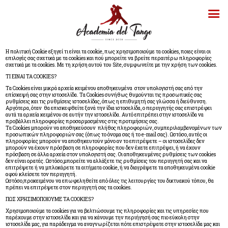
Η πολιτική Cookie εξηγεί τι είναι τα cookie, πως χρησιμοποιούμε τα cookies, ποιες είναι οι
επιλογές σας σχετικά με τα cookies και πού μπορείτε να βρείτε περαιτέρω πληροφορίες
σχετικά με τα cookies. Με τη χρήση αυτού του Site, συμφωνείτε με την χρήση των cookies.
ΤΙ ΕΙΝΑΙ ΤΑ COOKIES?
Τα Cookies είναι μικρά αρχεία κειμένου αποθηκευμένα στον υπολογιστή σας από την
επίσκεψή σας στην ιστοσελίδα. Τα Cookies συνήθως θυμούνται τις προσωπικές σας
ρυθμίσεις και τις ρυθμίσεις ιστοσελίδας, όπως η επιθυμητή σας γλώσσα ή διεύθυνση.
Αργότερα, όταν θα επισκεφθείτε ξανά την ίδια ιστοσελίδα, ο περιηγητής σας επιστρέφει
αυτά τα αρχεία κειμένου σε αυτήν την ιστοσελίδα. Αυτό επιτρέπει στην ιστοσελίδα να
προβάλλει πληροφορίες προσαρμοσμένες στις προτιμήσεις σας.
Τα Cookies μπορούν να αποθηκεύσουν πλήθος πληροφοριών, συμπεριλαμβανομένων των
προσωπικών πληροφοριών σας (όπως το όνομα σας ή το e-mail σας). Ωστόσο, αυτές οι
πληροφορίες μπορούν να αποθηκευτούν μόνο αν το επιτρέψετε – οι ιστοσελίδες δεν
μπορούν να έχουν πρόσβαση σε πληροφορίες που δεν έχετε επιτρέψει, ή να έχουν
πρόσβαση σε άλλα αρχεία στον υπολογιστή σας. Οι αποθηκευμένες ρυθμίσεις των cookies
δεν είναι ορατές. Ωστόσο,μπορείτε να αλλάξετε τις ρυθμίσεις του περιηγητή σας και να
επιτρέψετε ή να μπλοκάρετε τα αιτήματα cookie, ή να διαγράψετε τα αποθηκευμένα cookie
αφού κλείσετε τον περιηγητή.
Ωστόσο,προκειμένου να επωφεληθείτε από όλες τις λειτουργίες του δικτυακού τόπου, θα
πρέπει να επιτρέψετε στον περιηγητή σας τα cookies.
ΠΩΣ ΧΡΗΣΙΜΟΠΟΙΟΥΜΕ ΤΑ COOKIES?
Χρησιμοποιούμε τα cookies για να βελτιώσουμε τις πληροφορίες και τις υπηρεσίες που
παρέχουμε στην ιστοσελίδα και για να κάνουμε την περιήγησή σας πιο εύκολη στην
ιστοσελίδα μας, για παράδειγμα να αναγνωρίζεται πότε επιστρέψατε στην ιστοσελίδα μας και