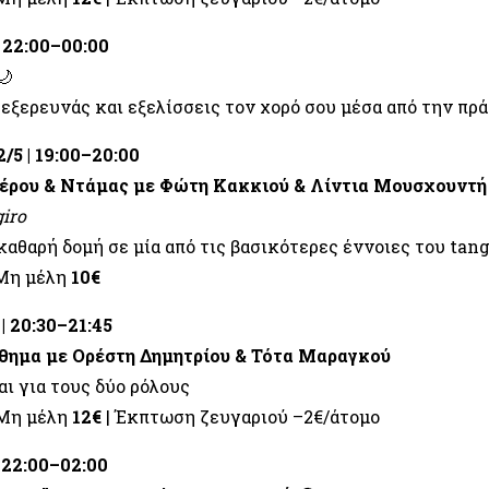
 22:00–00:00
🌙
 εξερευνάς και εξελίσσεις τον χορό σου μέσα από την πρά
/5 | 19:00–20:00
έρου & Ντάμας με Φώτη Κακκιού & Λίντια Μουσχουντή
giro
 καθαρή δομή σε μία από τις βασικότερες έννοιες του tang
Μη μέλη
10€
| 20:30–21:45
θημα με Ορέστη Δημητρίου & Τότα Μαραγκού
αι για τους δύο ρόλους
 Μη μέλη
12€
| Έκπτωση ζευγαριού –2€/άτομο
 22:00–02:00