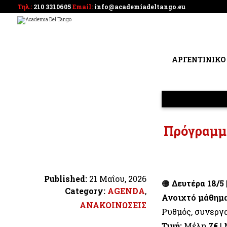
Τηλ.:
210 3310605
Email:
info@academiadeltango.eu
ΑΡΓΕΝΤΙΝΙΚΟ
Πρόγραμμα
Published:
21 Μαΐου, 2026
🟠
Δευτέρα 18/5 
Category:
AGENDA
,
Ανοιχτό μάθημα
ΑΝΑΚΟΙΝΩΣΕΙΣ
Ρυθμός, συνεργα
Τιμή:
Μέλη
7€
|