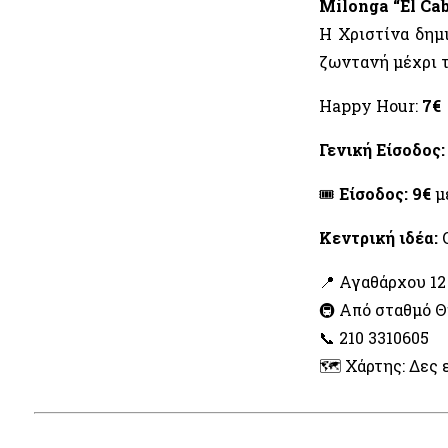
Milonga “El Ca
Η Χριστίνα δημ
ζωντανή μέχρι τ
Happy Hour:
7€
Γενική Είσοδος:
🎟
Είσοδος:
9€
μ
Κεντρική ιδέα:
Ο
📍 Αγαθάρχου 12
🚇 Από σταθμό Θ
📞 210 3310605
🗺️ Χάρτης: Δες 