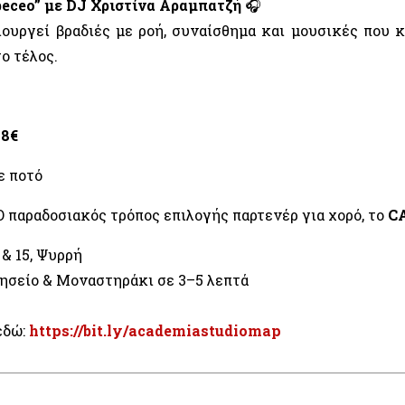
beceo” με DJ Χριστίνα Αραμπατζή
🎧
ιουργεί βραδιές με ροή, συναίσθημα και μουσικές που κ
ο τέλος.
 8€
ε ποτό
 παραδοσιακός τρόπος επιλογής παρτενέρ για χορό, το
C
 & 15, Ψυρρή
ησείο & Μοναστηράκι σε 3–5 λεπτά
εδώ:
https://bit.ly/academiastudiomap