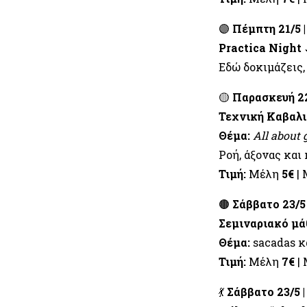
🟣
Πέμπτη 21/5 |
Practica Night
Εδώ δοκιμάζεις,
🟡
Παρασκευή 22
Τεχνική Καβαλι
Θέμα:
All about 
Ροή, άξονας και
Τιμή:
Μέλη
5€
| 
🟤
Σάββατο 23/5 
Σεμιναριακό μά
Θέμα:
sacadas κ
Τιμή:
Μέλη
7€
|
💃
Σάββατο 23/5 |